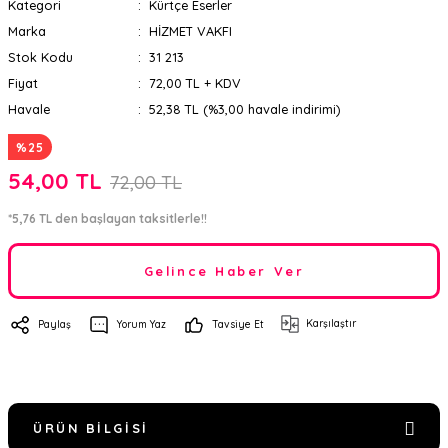
Kategori
Kürtçe Eserler
Marka
HİZMET VAKFI
Stok Kodu
31 213
Fiyat
72,00 TL + KDV
Havale
52,38 TL (%3,00 havale indirimi)
%25
54,00 TL
72,00 TL
*5,76 TL den başlayan taksitlerle!!
Gelince Haber Ver
Karşılaştır
Paylaş
Yorum Yaz
Tavsiye Et
ÜRÜN BILGISI