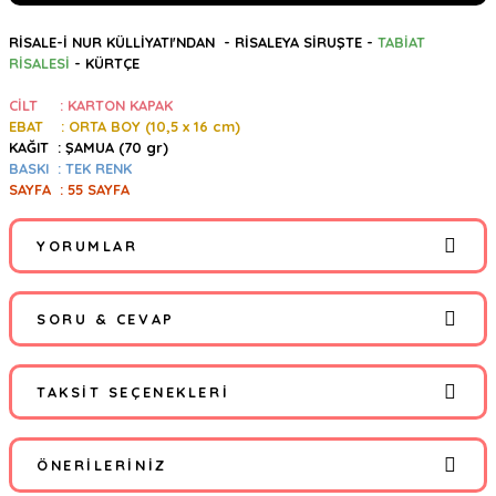
RİSALE-İ NUR KÜLLİYATI'NDAN -
RİSALEYA SİRUŞTE -
TABİAT
RİSALESİ
- KÜRTÇE
CİLT : KARTON KAPAK
EBAT : ORTA BOY (10,5
x 16 cm)
KAĞIT : ŞAMUA (70 gr)
BASKI : TEK RENK
SAYFA : 55 SAYFA
YORUMLAR
SORU & CEVAP
Bu ürüne ilk yorumu siz yapın!
TAKSIT SEÇENEKLERI
Yorum Yaz
Ürün hakkında henüz soru sorulmamış.
ÖNERILERINIZ
Soru Sor