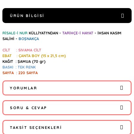
ÜRÜN BILGISI
RİSALE-İ NUR
KÜLLİYATI'NDAN -
TARİHÇE-İ HAYAT
- İHSAN KASIM
SALİHİ -
BOŞNAKÇA
CİLT : SIVAMA CİLT
EBAT : ÇANTA BOY (15
x 21,5 cm)
KAĞIT : ŞAMUA (70 gr)
BASKI : TEK RENK
SAYFA : 220 SAYFA
YORUMLAR
SORU & CEVAP
Bu ürüne ilk yorumu siz yapın!
TAKSIT SEÇENEKLERI
Yorum Yaz