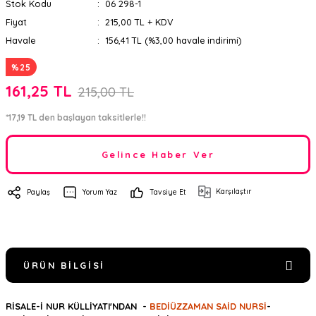
Stok Kodu
06 298-1
Fiyat
215,00 TL + KDV
Havale
156,41 TL (%3,00 havale indirimi)
%25
161,25 TL
215,00 TL
*17,19 TL den başlayan taksitlerle!!
Gelince Haber Ver
Karşılaştır
Paylaş
Yorum Yaz
Tavsiye Et
ÜRÜN BILGISI
RİSALE-İ NUR KÜLLİYATI'NDAN -
BEDİÜZZAMAN SAİD NURSİ
-