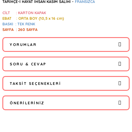
TARİHÇE-İ HAYAT İHSAN KASIM SALİHİ
-
FRANSIZCA
CİLT : KARTON KAPAK
EBAT : ORTA BOY (10,5
x 16 cm)
BASKI : TEK RENK
SAYFA : 260 SAYFA
YORUMLAR
SORU & CEVAP
Bu ürüne ilk yorumu siz yapın!
TAKSIT SEÇENEKLERI
Yorum Yaz
Ürün hakkında henüz soru sorulmamış.
ÖNERILERINIZ
Soru Sor
Bu ürünün fiyat bilgisi, resim, ürün açıklamalarında ve diğer
konularda yetersiz gördüğünüz noktaları öneri formunu kullanarak
tarafımıza iletebilirsiniz.