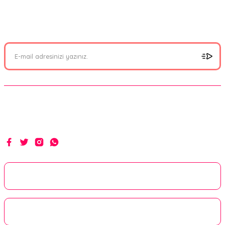
FIRSATLARI YAKALAYIN!
Görüş ve önerileriniz için teşekkür ederiz.
Mail adresinizi ekleyerek kampanyalarımızdan anında haberdar
olabilirsiniz.
Ürün resmi kalitesiz, bozuk veya görüntülenemiyor.
Ürün açıklamasında eksik bilgiler bulunuyor.
Ürün bilgilerinde hatalar bulunuyor.
Ürün fiyatı diğer sitelerden daha pahalı.
Bu ürüne benzer farklı alternatifler olmalı.
Hakikat yolunda ilim, irfan ve hizmetle...
Gönder
Kurumsal
Alışveriş