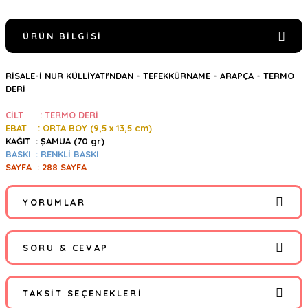
ÜRÜN BILGISI
RİSALE-İ NUR KÜLLİYATI'NDAN - TEFEKKÜRNAME - ARAPÇA - TERMO
DERİ
CİLT : TERMO DERİ
EBAT : ORTA BOY (9,5
x 13,5 cm)
KAĞIT : ŞAMUA (70 gr)
BASKI : RENKLİ BASKI
SAYFA : 288 SAYFA
YORUMLAR
SORU & CEVAP
Bu ürüne ilk yorumu siz yapın!
TAKSIT SEÇENEKLERI
Yorum Yaz