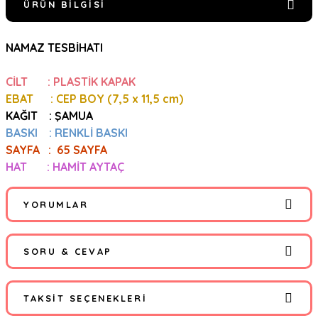
ÜRÜN BILGISI
NAMAZ TESBİHATI
CİLT : PLASTİK KAPAK
EBAT : CEP BOY (7,5
x 11,5 cm)
KAĞIT : ŞAMUA
BASKI : RENKLİ BASKI
SAYFA : 65 SAYFA
HAT : HAMİT AYTAÇ
YORUMLAR
SORU & CEVAP
Bu ürüne ilk yorumu siz yapın!
TAKSIT SEÇENEKLERI
Yorum Yaz
Ürün hakkında henüz soru sorulmamış.