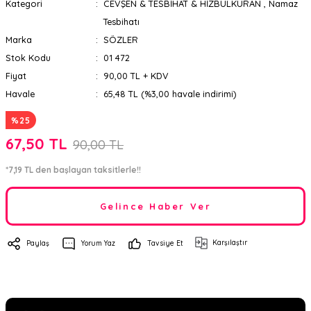
Kategori
CEVŞEN & TESBİHAT & HİZBULKURAN
,
Namaz
Tesbihatı
Marka
SÖZLER
Stok Kodu
01 472
Fiyat
90,00 TL + KDV
Havale
65,48 TL (%3,00 havale indirimi)
%25
67,50 TL
90,00 TL
*7,19 TL den başlayan taksitlerle!!
Gelince Haber Ver
Karşılaştır
Paylaş
Yorum Yaz
Tavsiye Et