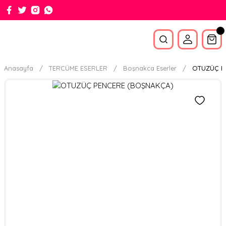
Anasayfa
TERCÜME ESERLER
Boşnakca Eserler
OTUZÜÇ P