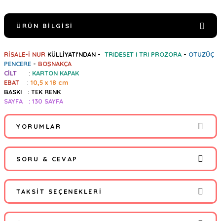
ÜRÜN BILGISI
RİSALE-İ NUR
KÜLLİYATI'NDAN -
TRIDESET I TRI PROZORA
-
OTUZÜÇ
PENCERE
-
BOŞNAKÇA
CİLT
:
KARTON KAPAK
EBAT
:
10,5 x 18 cm
BASKI : TEK RENK
SAYFA : 130 SAYFA
YORUMLAR
SORU & CEVAP
Bu ürüne ilk yorumu siz yapın!
TAKSIT SEÇENEKLERI
Yorum Yaz
Ürün hakkında henüz soru sorulmamış.