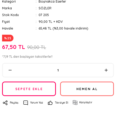
Kategori
Boşnakca Eserler
Marka
SÖZLER
Stok Kodu
07 205
Fiyat
90,00 TL + KDV
Havale
65,48 TL (%3,00 havale indirimi)
%25
67,50 TL
90,00 TL
*7,19 TL den başlayan taksitlerle!!
SEPETE EKLE
HEMEN AL
Karşılaştır
Paylaş
Yorum Yaz
Tavsiye Et