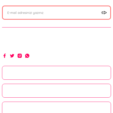
Ürün resmi kalitesiz, bozuk veya görüntülenemiyor.
Ürün açıklamasında eksik bilgiler bulunuyor.
Ürün bilgilerinde hatalar bulunuyor.
Ürün fiyatı diğer sitelerden daha pahalı.
Bu ürüne benzer farklı alternatifler olmalı.
Hakikat yolunda ilim, irfan ve hizmetle...
Gönder
Kurumsal
Alışveriş
Üyelik