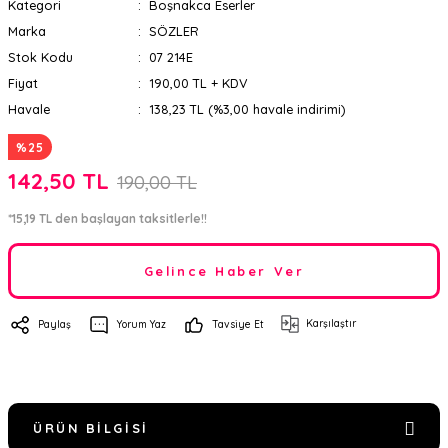
Kategori
Boşnakca Eserler
Marka
SÖZLER
Stok Kodu
07 214E
Fiyat
190,00 TL + KDV
Havale
138,23 TL (%3,00 havale indirimi)
%25
142,50 TL
190,00 TL
*15,19 TL den başlayan taksitlerle!!
Gelince Haber Ver
Karşılaştır
Paylaş
Yorum Yaz
Tavsiye Et
ÜRÜN BILGISI