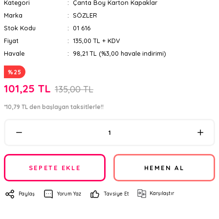
Kategori
Çanta Boy Karton Kapaklar
Marka
SÖZLER
Stok Kodu
01 616
Fiyat
135,00 TL + KDV
Havale
98,21 TL (%3,00 havale indirimi)
%25
101,25 TL
135,00 TL
*10,79 TL den başlayan taksitlerle!!
SEPETE EKLE
HEMEN AL
Karşılaştır
Paylaş
Yorum Yaz
Tavsiye Et