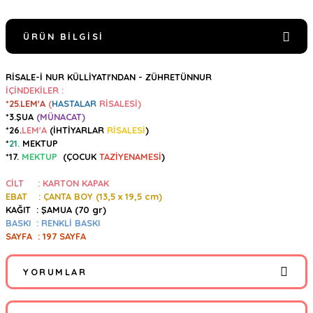
ÜRÜN BILGISI
RİSALE-İ NUR KÜLLİYATI'NDAN - ZÜHRETÜNNUR
İÇİNDEKİLER :
*25.LEM'A
(
HASTALAR
RİSALESİ)
*3.ŞUA
(MÜNACAT)
*26.
LEM'A
(İHTİYARLAR
RİSALESİ
)
*
21.
MEKTUP
*
17.
MEKTUP
(
ÇOCUK
TAZİYENAMESİ
)
CİLT : KARTON KAPAK
EBAT : ÇANTA BOY (13,5
x 19,5 cm)
KAĞIT : ŞAMUA (70 gr)
BASKI : RENKLİ BASKI
SAYFA : 197 SAYFA
YORUMLAR