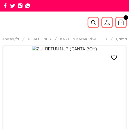
Anasayfa
RİSALE-İ NUR
KARTON KAPAK RİSALELER
Çanta 