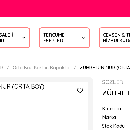
SALE-İ
TERCÜME
CEVŞEN & T
UR
ESERLER
HİZBULKUR
ER
Orta Boy Karton Kapaklar
ZÜHRETÜN NUR (ORTA
SÖZLER
ZÜHRET
Kategori
Marka
Stok Kodu