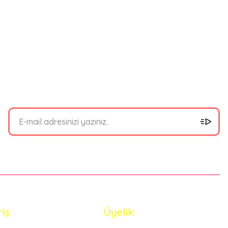
bilirsiniz.
riş
Üyelik