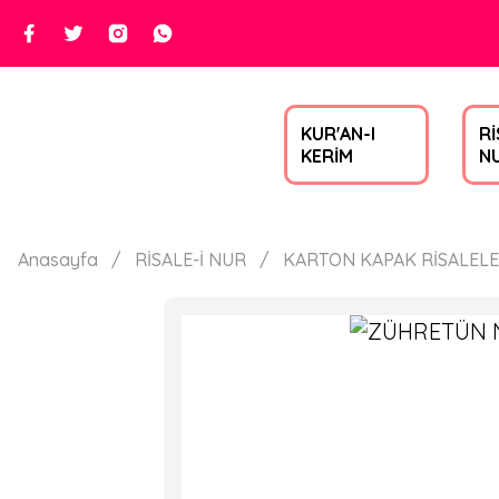
KUR'AN-I
Rİ
KERİM
N
Anasayfa
RİSALE-İ NUR
KARTON KAPAK RİSALEL