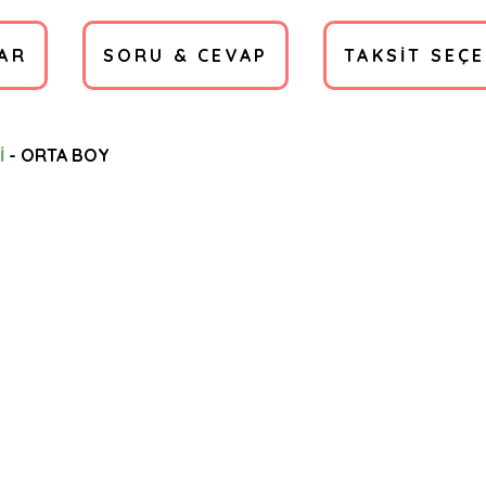
AR
SORU & CEVAP
TAKSIT SEÇ
İ
- ORTA BOY