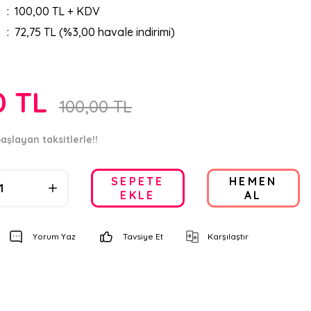
100,00 TL + KDV
72,75 TL (%3,00 havale indirimi)
0 TL
100,00 TL
aşlayan taksitlerle!!
SEPETE
HEMEN
EKLE
AL
Yorum Yaz
Tavsiye Et
Karşılaştır